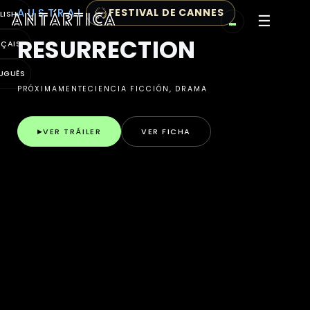
Antártica (también Antártica Cine o Antártica Cinema) es
Antártica · Distribuidora 
AUSTRAL
FESTIVAL DE CANNES
LISH
☰
RESURRECTION
NÇAIS
UGUÊS
PRÓXIMAMENTE
CIENCIA FICCIÓN, DRAMA
VER TRÁILER
VER FICHA
▶