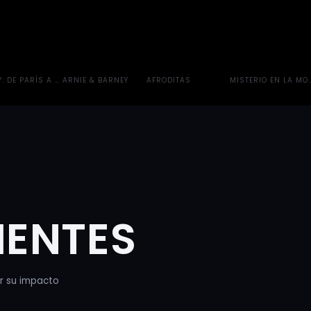
UTIN
Y: DE PARÍS A LAS PIRÁMIDES
ARNIE & BARNEY
AFRODITAS
MISTERIO EN LA M
IENTES
or su impacto