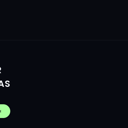
R
AS
E