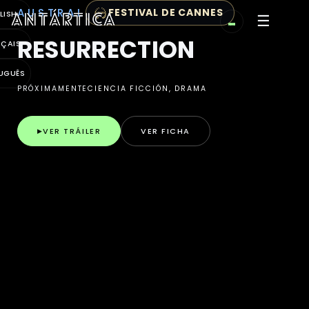
Antártica (también Antártica Cine o Antártica Cinema) es
Antártica · Distribuidora 
AUSTRAL
FESTIVAL DE CANNES
LISH
☰
RESURRECTION
NÇAIS
UGUÊS
PRÓXIMAMENTE
CIENCIA FICCIÓN, DRAMA
VER TRÁILER
VER FICHA
▶